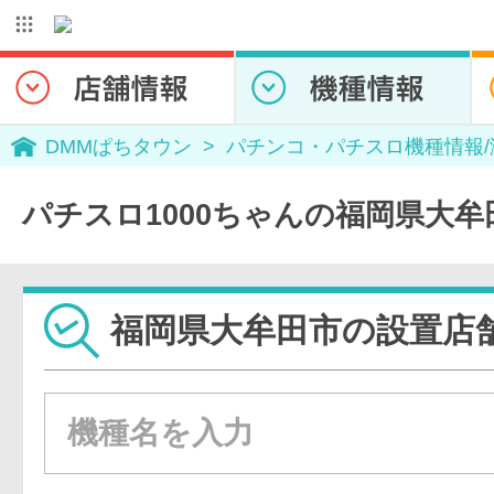
DMMぱちタウン
パチンコ・パチスロ機種情報
パチスロ1000ちゃんの福岡県大
福岡県大牟田市の設置店