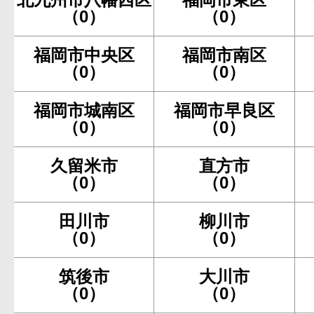
（0）
（0）
福岡市中央区
福岡市南区
（0）
（0）
福岡市城南区
福岡市早良区
（0）
（0）
久留米市
直方市
（0）
（0）
田川市
柳川市
（0）
（0）
筑後市
大川市
（0）
（0）