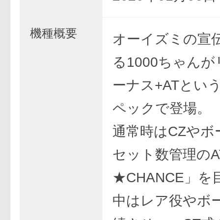
機種概要
オーイズミの宣
る1000ちゃん
ーナス+ATとい
ペックで登場。
通常時はCZやボ
セット数管理のAT
★CHANCE」を
中はレア役やボ