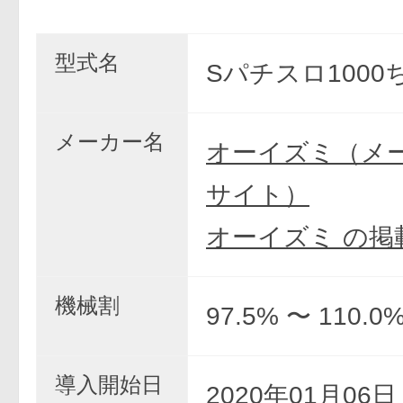
型式名
Sパチスロ1000
メーカー名
オーイズミ（メ
サイト）
オーイズミ の掲
機械割
97.5% 〜 110.0
導入開始日
2020年01月06