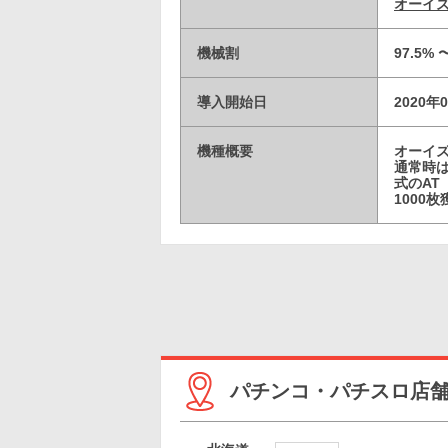
オーイズ
機械割
97.5% 
導入開始日
2020年
機種概要
オーイズ
通常時は
式のAT
1000
パチンコ・パチスロ店