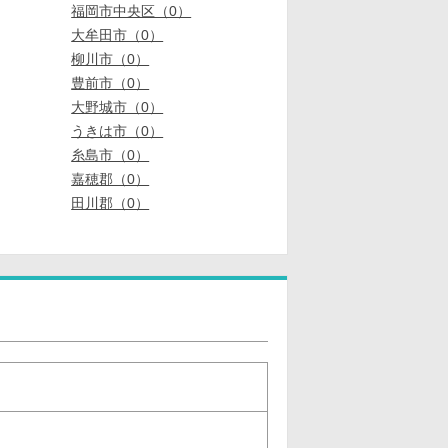
福岡市中央区（0）
大牟田市（0）
柳川市（0）
豊前市（0）
大野城市（0）
うきは市（0）
糸島市（0）
嘉穂郡（0）
田川郡（0）