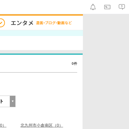
0件
0）
北九州市小倉南区（0）