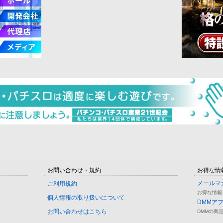
お問い合わせ・規約
お得な情
メールマ
ご利用規約
お得な情報
個人情報の取り扱いについて
DMMア
お問い合わせはこちら
DMMの商