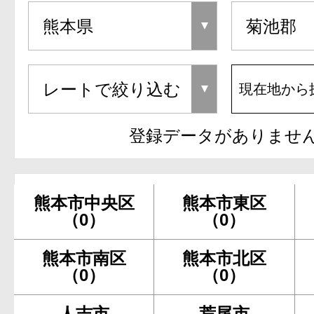
現在地から
登録データがありませ
熊本市中央区
熊本市東区
（0）
（0）
熊本市南区
熊本市北区
（0）
（0）
人吉市
荒尾市