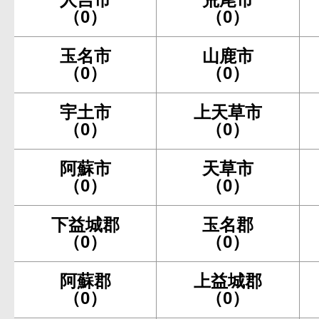
（0）
（0）
玉名市
山鹿市
（0）
（0）
宇土市
上天草市
（0）
（0）
阿蘇市
天草市
（0）
（0）
下益城郡
玉名郡
（0）
（0）
阿蘇郡
上益城郡
（0）
（0）