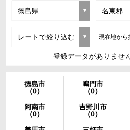
現在地から
登録データがありませ
徳島市
鳴門市
（0）
（0）
阿南市
吉野川市
（0）
（0）
美馬市
三好市