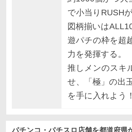
で小当りRUSH
図柄揃いはALL1
遊パチの枠を超
力を発揮する。
推しメンのスキ
せ、「極」の出
を手に入れよう
パチンコ・パチスロ店舗を都道府県