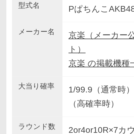
型式名
PぱちんこAKB48
メーカー名
京楽（メーカー
ト）
京楽 の掲載機種
大当り確率
1/99.9（通常時） 
（高確率時）
ラウンド数
2or4or10R×7