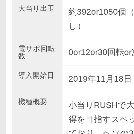
大当り出玉
約392or1050
し）
電サポ回転
0or12or30回転
数
導入開始日
2019年11月18
機種概要
小当りRUSHで
得を目指すスペ
ており、ヘソの