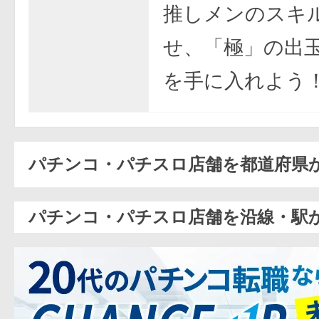
推しメンのスキ
せ、「極」の出
を手に入れよう
パチンコ・パチスロ店舗を都道府県
パチンコ・パチスロ店舗を沿線・駅