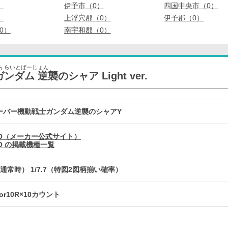
）
伊予市（0）
四国中央市（0）
）
上浮穴郡（0）
伊予郡（0）
0）
南宇和郡（0）
あ らいとばーじょん
ム 逆襲のシャア Light ver.
ーバー機動戦士ガンダム逆襲のシャアY
YO（メーカー公式サイト）
YO の掲載機種一覧
9（通常時） 1/7.7（特図2図柄揃い確率）
r6or10R×10カウント