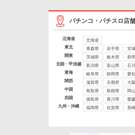
パチンコ・パチスロ店
北海道
北海道
東北
青森県
岩手県
宮
関東
茨城県
栃木県
群
北陸・甲信越
新潟県
富山県
石
東海
岐阜県
静岡県
愛
関西
滋賀県
京都府
大
中国
鳥取県
島根県
岡
四国
徳島県
香川県
愛
九州・沖縄
福岡県
佐賀県
長