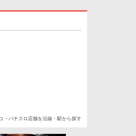
ンコ・パチスロ店舗を沿線・駅から探す