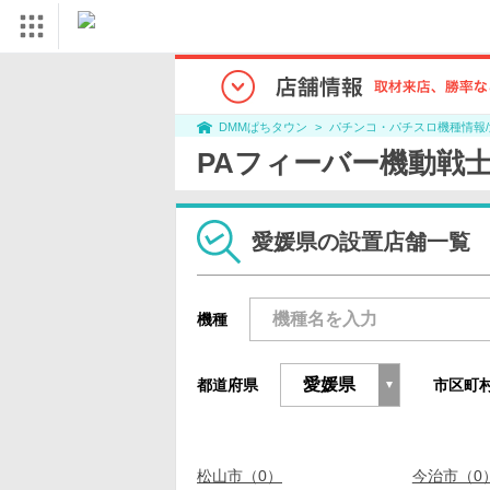
パチンコ・パチスロ機種情報
DMMぱちタウン
PAフィーバー機動戦士ガ
愛媛県の設置店舗一覧
機種
都道府県
市区町
松山市（0）
今治市（0