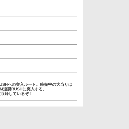
USHへの突入ルート。時短中の大当りは
M逆襲RUSHに突入する。
数収録しているぞ！