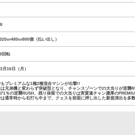
8
r320or480or800個（払い出し）
99回転
03月16日（月）
もプレミアムな1種2種混合マシンが出撃!!
性は兄弟機と変わらず突破型となり、チャンスゾーンでの大当りが逆襲R
71％の逆襲RUSH、残り保留での大当りは実質連チャン濃厚のPREMIU
では通常時から右打ち中まで、クェスを前面に押し出した新規演出を多