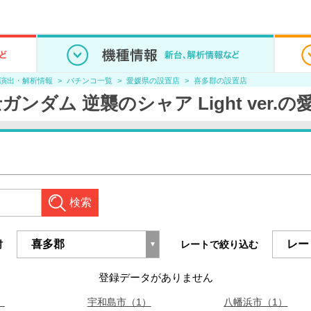
/演出・解析情報
パチンコ一覧
愛媛県の設置店
喜多郡の設置店
ンダム 逆襲のシャア Light ver
検索
村
レートで絞り込む
登録データがありません
）
宇和島市（1）
八幡浜市（1）