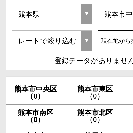
現在地から
登録データがありませ
熊本市中央区
熊本市東区
（0）
（0）
熊本市南区
熊本市北区
（0）
（0）