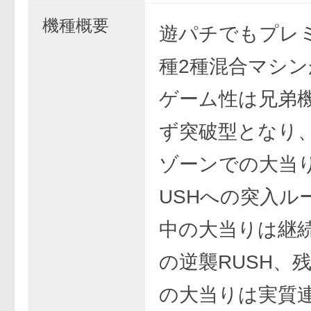
機種概要
遊パチでもプレ
種2種混合マシンが
ゲーム性は兄弟
ず突破型となり
ゾーンでの大当
USHへの突入ル
中の大当りは継続
の逆襲RUSH、
の大当りは実質