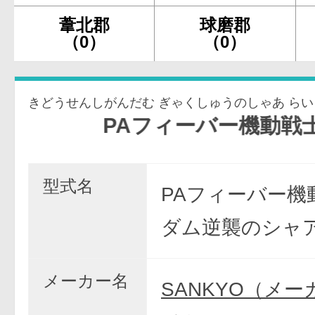
葦北郡
球磨郡
（0）
（0）
きどうせんしがんだむ ぎゃくしゅうのしゃあ ら
PAフィーバー機動戦士ガンダム 逆襲
型式名
PAフィーバー機
ダム逆襲のシャ
メーカー名
SANKYO（メ