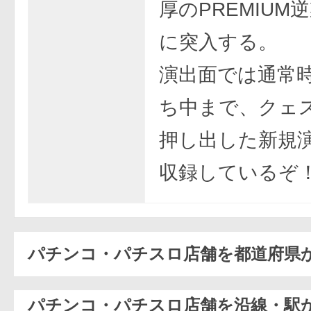
厚のPREMIUM逆
に突入する。
演出面では通常
ち中まで、クェ
押し出した新規
収録しているぞ
パチンコ・パチスロ店舗を都道府県
パチンコ・パチスロ店舗を沿線・駅