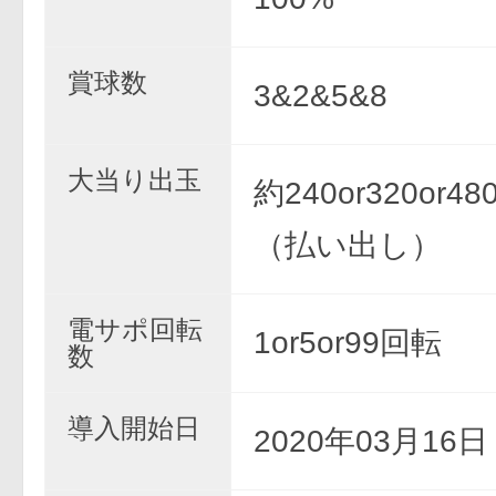
賞球数
3&2&5&8
大当り出玉
約240or320or48
（払い出し）
電サポ回転
1or5or99回転
数
導入開始日
2020年03月16