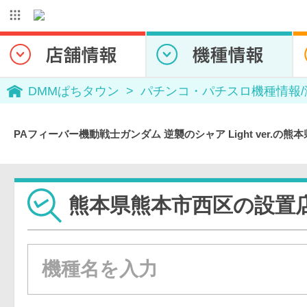
DMMぱちタウン
パチンコ・パチスロ機種情報
PAフィーバー機動戦士ガンダム 逆襲のシャア Light ver.の
熊本県熊本市西区の設置