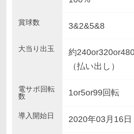
賞球数
3&2&5&8
大当り出玉
約240or320or48
（払い出し）
電サポ回転
1or5or99回転
数
導入開始日
2020年03月16