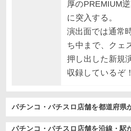
厚のPREMIUM逆
に突入する。
演出面では通常
ち中まで、クェ
押し出した新規
収録しているぞ
パチンコ・パチスロ店舗を都道府県
パチンコ・パチスロ店舗を沿線・駅