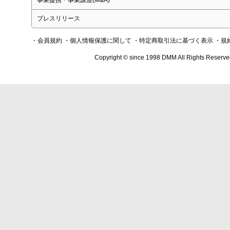
事業提携・事業譲渡(M&A)
プレスリリース
・会員規約
・個人情報保護に関して
・特定商取引法に基づく表示
・規
Copyright © since 1998 DMM All Rights Reserve