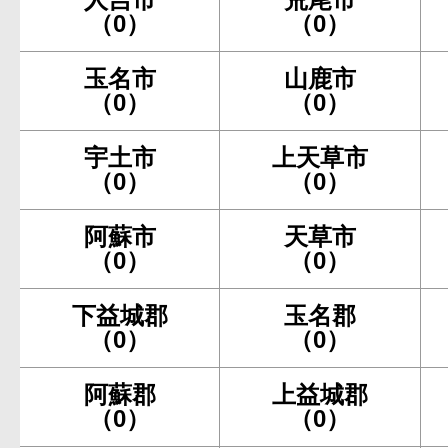
（0）
（0）
玉名市
山鹿市
（0）
（0）
宇土市
上天草市
（0）
（0）
阿蘇市
天草市
（0）
（0）
下益城郡
玉名郡
（0）
（0）
阿蘇郡
上益城郡
（0）
（0）