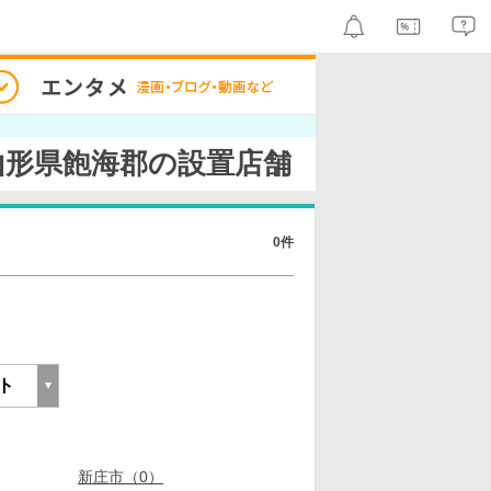
.の山形県飽海郡の設置店舗
0件
新庄市（0）