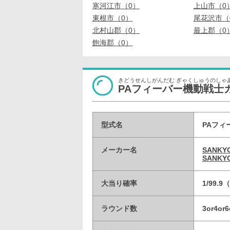
寒河江市（0）
上山市（0
東根市（0）
尾花沢市（
北村山郡（0）
最上郡（0
飽海郡（0）
きどうせんしがんだむ ぎゃくしゅうのしゃ
PAフィーバー機動戦士ガンダ
型式名
PAフィ
メーカー名
SANK
SANK
大当り確率
1/99.
ラウンド数
3or4o