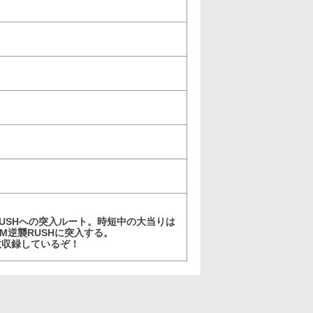
USHへの突入ルート。時短中の大当りは
M逆襲RUSHに突入する。
数収録しているぞ！