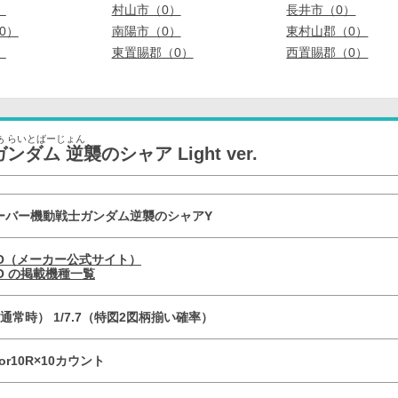
）
村山市（0）
長井市（0）
0）
南陽市（0）
東村山郡（0）
）
東置賜郡（0）
西置賜郡（0）
あ らいとばーじょん
ム 逆襲のシャア Light ver.
ーバー機動戦士ガンダム逆襲のシャアY
YO（メーカー公式サイト）
YO の掲載機種一覧
9（通常時） 1/7.7（特図2図柄揃い確率）
r6or10R×10カウント