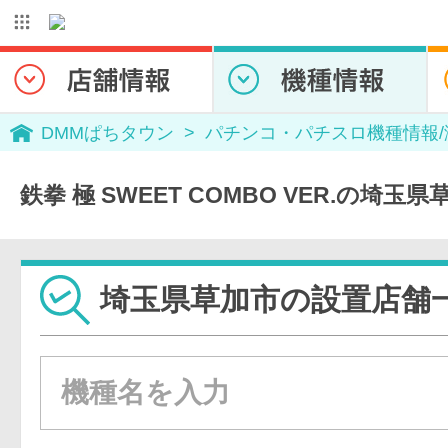
DMMぱちタウン
パチンコ・パチスロ機種情報
鉄拳 極 SWEET COMBO VER.の埼
埼玉県草加市の設置店舗