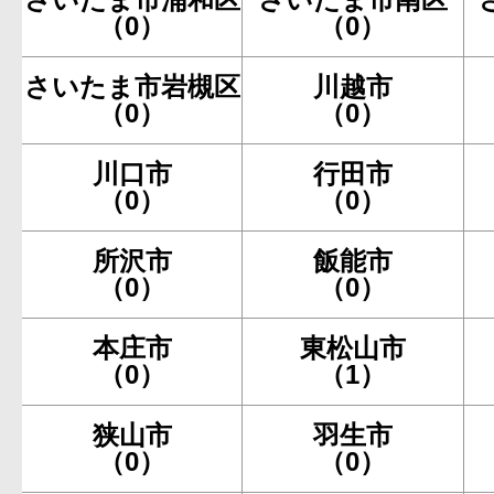
（0）
（0）
さいたま市岩槻区
川越市
（0）
（0）
川口市
行田市
（0）
（0）
所沢市
飯能市
（0）
（0）
本庄市
東松山市
（0）
（1）
狭山市
羽生市
（0）
（0）