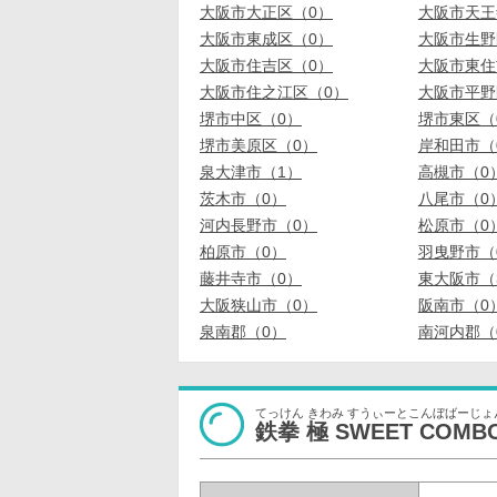
大阪市大正区（0）
大阪市天王
大阪市東成区（0）
大阪市生野
大阪市住吉区（0）
大阪市東住
大阪市住之江区（0）
大阪市平野
堺市中区（0）
堺市東区（
堺市美原区（0）
岸和田市（
泉大津市（1）
高槻市（0
茨木市（0）
八尾市（0
河内長野市（0）
松原市（0
柏原市（0）
羽曳野市（
藤井寺市（0）
東大阪市（
大阪狭山市（0）
阪南市（0
泉南郡（0）
南河内郡（
てっけん きわみ すうぃーとこんぼばーじょ
鉄拳 極 SWEET COMBO