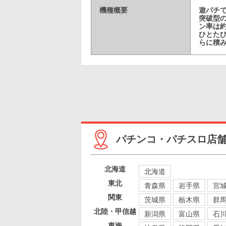
機種概要
遊パチ
突破型の
ン率は約
ひとたび
らに積み
パチンコ・パチスロ店
北海道
北海道
東北
青森県
岩手県
宮
関東
茨城県
栃木県
群
北陸・甲信越
新潟県
富山県
石
東海