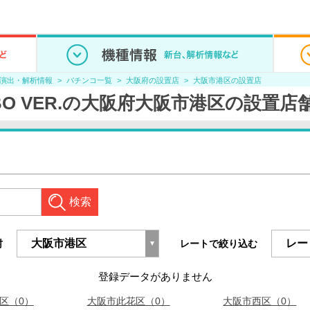
/演出・解析情報
パチンコ一覧
大阪府の設置店
大阪市港区の設置店
OMBO VER.の大阪府大阪市港区の設置店
検索
村
レートで絞り込む
登録データがありません
区（0）
大阪市此花区（0）
大阪市西区（0）