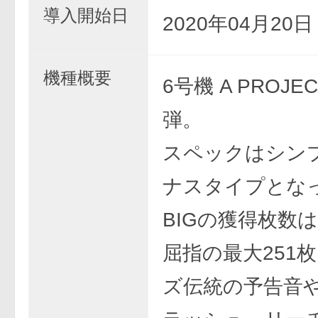
導入開始日
2020年04月20
機種概要
6号機 A PROJE
弾。
スペックはシン
ナスタイプとな
BIGの獲得枚数
屈指の最大251
ズ伝統の予告音