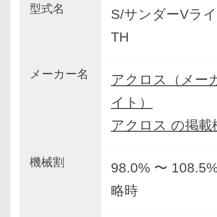
型式名
S/サンダーVラ
TH
メーカー名
アクロス（メー
イト）
アクロス の掲載
機械割
98.0% 〜 108.
略時