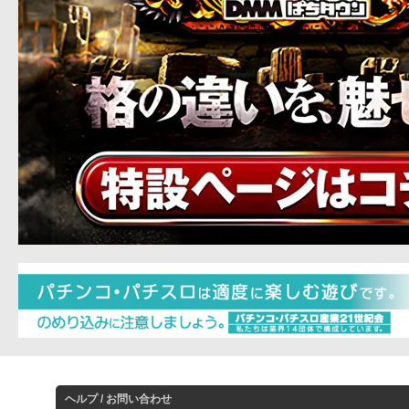
ヘルプ / お問い合わせ