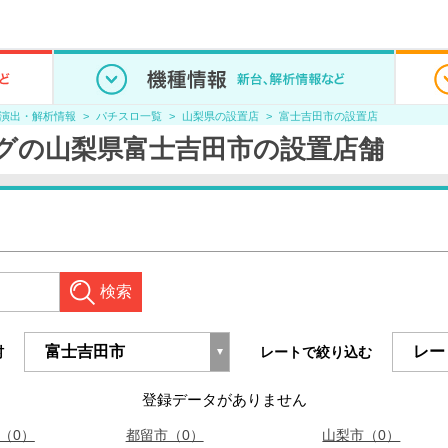
/演出・解析情報
パチスロ一覧
山梨県の設置店
富士吉田市の設置店
グの山梨県富士吉田市の設置店舗
検索
村
レートで絞り込む
登録データがありません
（0）
都留市（0）
山梨市（0）