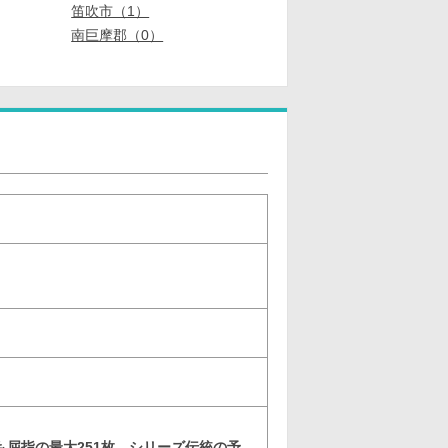
笛吹市（1）
南巨摩郡（0）
も屈指の最大251枚。シリーズ伝統の予