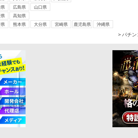
山県
広島県
山口県
媛県
高知県
崎県
熊本県
大分県
宮崎県
鹿児島県
沖縄県
> パチ