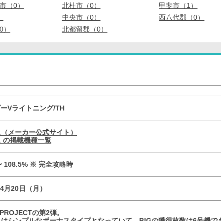
市（0）
北杜市（0）
甲斐市（1）
）
中央市（0）
西八代郡（0）
0）
北都留郡（0）
ダーVライトニング/TH
ス（メーカー公式サイト）
 の掲載機種一覧
 〜 108.5% ※ 完全攻略時
04月20日（月）
 PROJECTの第2弾。
はシンプルなボーナスタイプとなっていて、BIGの獲得枚数は6号機で