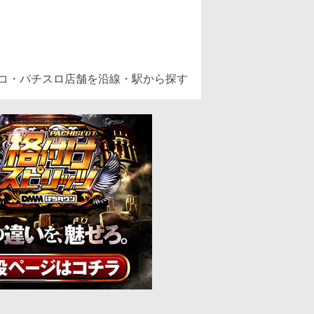
ンコ・パチスロ店舗を沿線・駅から探す