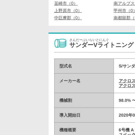
韮崎市（0）
南アルプス
上野原市（0）
甲州市（0
中巨摩郡（0）
南都留郡（
さんだーぶいらいとにんぐ
サンダーVライトニング
型式名
S/サン
メーカー名
アクロ
アクロス
機械割
98.0%
導入開始日
2020年
機種概要
6号機 A
スペック