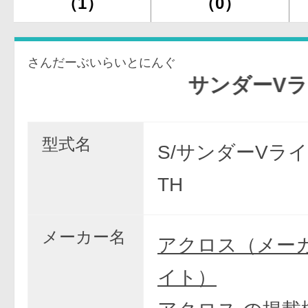
（1）
（0）
さんだーぶいらいとにんぐ
サンダーVライト
型式名
S/サンダーVラ
TH
メーカー名
アクロス（メー
イト）