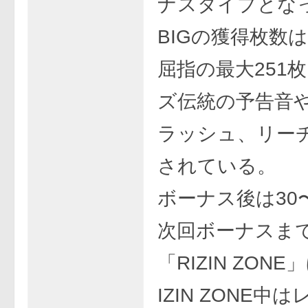
ナスタイプとな
BIGの獲得枚数
屈指の最大251
ズ伝統の予告音
ラッシュ、リー
されている。
ボーナス後は30〜1
次回ボーナスま
「RIZIN ZON
IZIN ZONE中