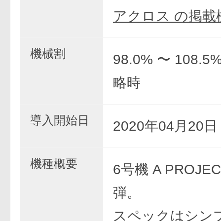
アクロス の掲載
機械割
98.0% 〜 108.
略時
導入開始日
2020年04月20
機種概要
6号機 A PROJE
弾。
スペックはシン