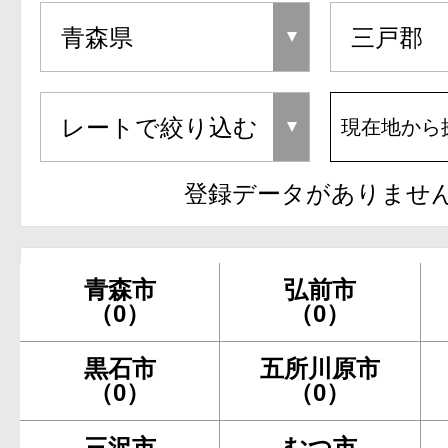
現在地から
登録データがありませ
青森市
弘前市
（0）
（0）
黒石市
五所川原市
（0）
（0）
三沢市
むつ市