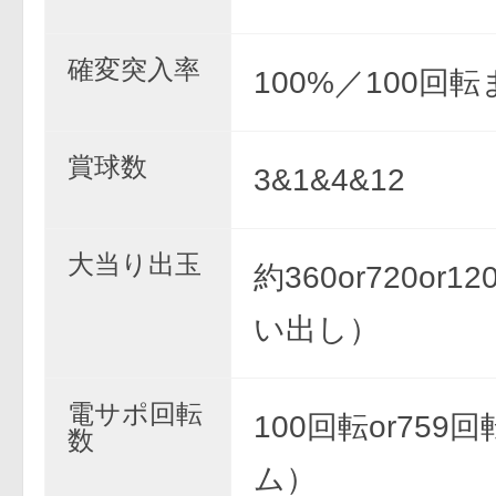
確変突入率
100%／100回
賞球数
3&1&4&12
大当り出玉
約360or720or1
い出し）
電サポ回転
100回転or759
数
ム）