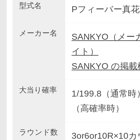
型式名
Pフィーバー真花
メーカー名
SANKYO（メ
イト）
SANKYO の掲
大当り確率
1/199.8（通常時）
（高確率時）
ラウンド数
3or6or10R×1