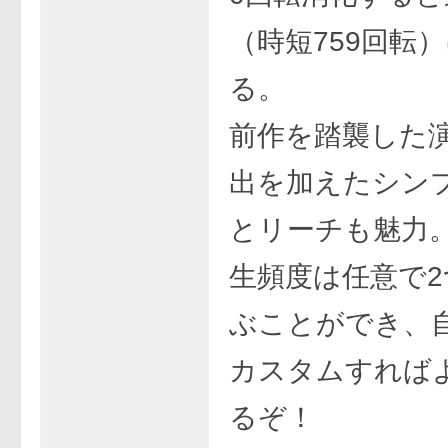
（時短759回転
る。
前作を踏襲した
出を加えたシン
とリーチも魅力
生頻度は任意で
ぶことができ、
カスタムすれば
るぞ！