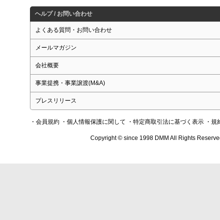
ヘルプ / お問い合わせ
よくある質問・お問い合わせ
メールマガジン
会社概要
事業提携・事業譲渡(M&A)
プレスリリース
・会員規約
・個人情報保護に関して
・特定商取引法に基づく表示
・規
Copyright © since 1998 DMM All Rights Reserve