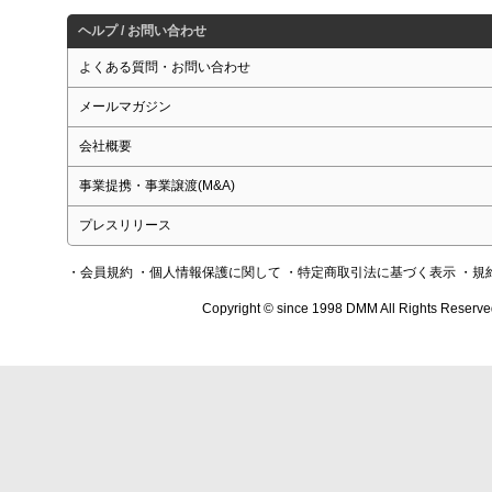
ヘルプ / お問い合わせ
よくある質問・お問い合わせ
メールマガジン
会社概要
事業提携・事業譲渡(M&A)
プレスリリース
・会員規約
・個人情報保護に関して
・特定商取引法に基づく表示
・規
Copyright © since 1998 DMM All Rights Reserve