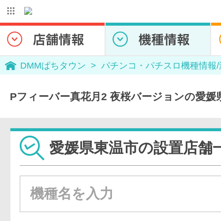
DMMぱちタウン
パチンコ・パチスロ機種情報
Pフィーバー真花月2 夜桜バージョンの愛媛
愛媛県東温市の設置店舗