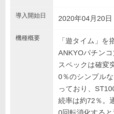
導入開始日
2020年04月20
機種概要
「遊タイム」を
ANKYOパチンコ
スペックは確変突
0％のシンプルな
っており、ST1
続率は約72％。
0回転消化する