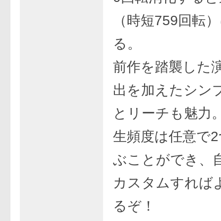
（時短759回転
る。
前作を踏襲した
出を加えたシン
とリーチも魅力
生頻度は任意で
ぶことができ、
カスタムすれば
るぞ！