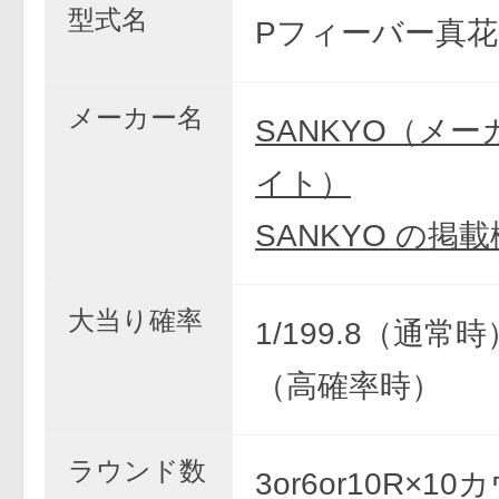
型式名
Pフィーバー真花
メーカー名
SANKYO（メ
イト）
SANKYO の掲
大当り確率
1/199.8（通常時）
（高確率時）
ラウンド数
3or6or10R×1