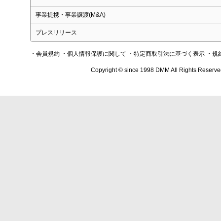
事業提携・事業譲渡(M&A)
プレスリリース
・会員規約
・個人情報保護に関して
・特定商取引法に基づく表示
・規
Copyright © since 1998 DMM All Rights Reserve