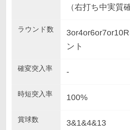
（右打ち中実質
ラウンド数
3or4or6or7or1
ント
確変突入率
-
時短突入率
100%
賞球数
3&1&4&13