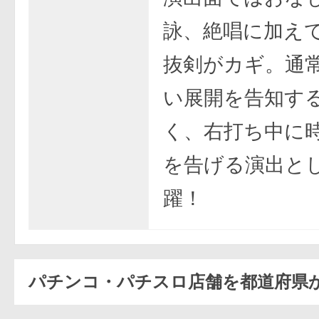
詠、絶唱に加え
抜剣がカギ。通
い展開を告知す
く、右打ち中に時
を告げる演出と
躍！
パチンコ・パチスロ店舗を都道府県