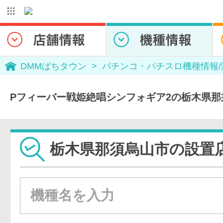
DMMぱちタウン
パチンコ・パチスロ機種情報
Pフィーバー戦姫絶唱シンフォギア2の栃木県
栃木県那須烏山市の設置