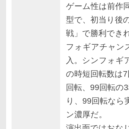
ゲーム性は前作
型で、初当り後
戦」で勝利でき
フォギアチャン
入。シンフォギ
の時短回転数は7
回転、99回転の
り、99回転なら
ン濃厚だ。
演出面ではおな