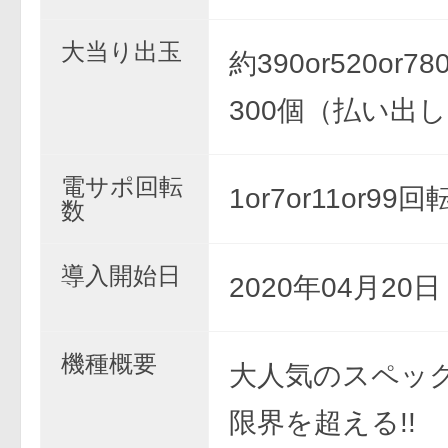
大当り出玉
約390or520or780
300個（払い出
電サポ回転
1or7or11or99回
数
導入開始日
2020年04月20
機種概要
大人気のスペッ
限界を超える!!