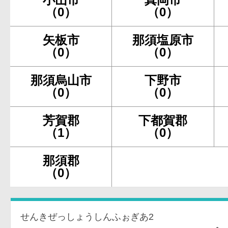
（0）
（0）
矢板市
那須塩原市
（0）
（0）
那須烏山市
下野市
（0）
（0）
芳賀郡
下都賀郡
（1）
（0）
那須郡
（0）
せんきぜっしょうしんふぉぎあ2