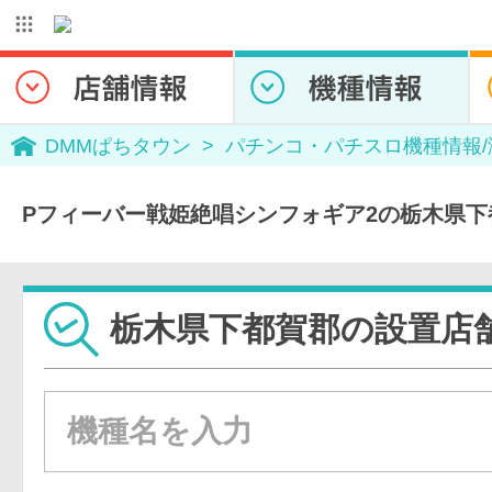
DMMぱちタウン
パチンコ・パチスロ機種情報
Pフィーバー戦姫絶唱シンフォギア2の栃木県
栃木県下都賀郡の設置店