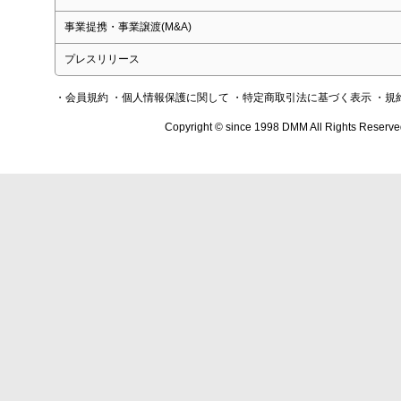
事業提携・事業譲渡(M&A)
プレスリリース
・会員規約
・個人情報保護に関して
・特定商取引法に基づく表示
・規
Copyright © since 1998 DMM All Rights Reserve