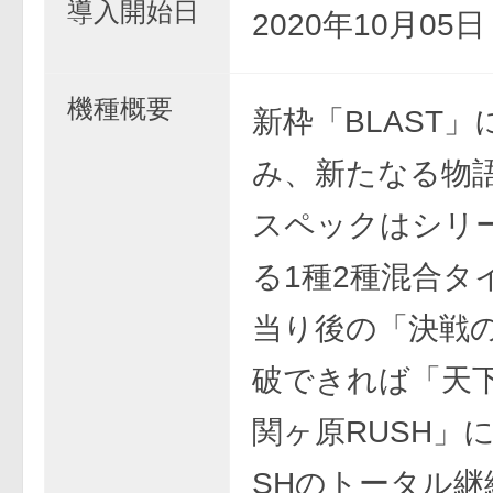
導入開始日
2020年10月05
機種概要
新枠「BLAST」
み、新たなる物語
スペックはシリ
る1種2種混合タ
当り後の「決戦
破できれば「天
関ヶ原RUSH」
SHのトータル継