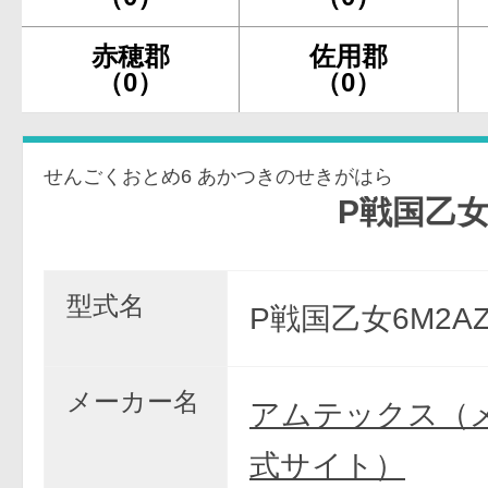
赤穂郡
佐用郡
（0）
（0）
せんごくおとめ6 あかつきのせきがはら
P戦国乙女6 暁
型式名
P戦国乙女6M2AZ
メーカー名
アムテックス（
式サイト）