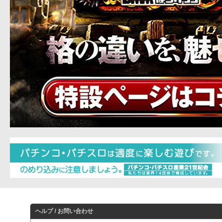
ヘルプ / お問い合わせ