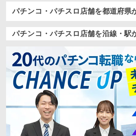
パチンコ・パチスロ店舗を都道府県
パチンコ・パチスロ店舗を沿線・駅