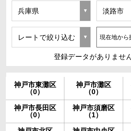
現在地から
登録データがありませ
神戸市東灘区
神戸市灘区
（0）
（0）
神戸市長田区
神戸市須磨区
（0）
（1）
神戸市北区
神戸市中央区