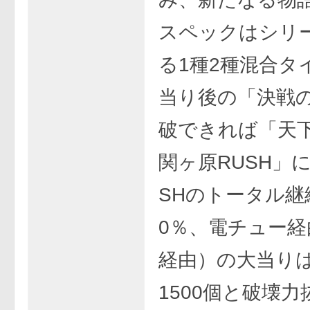
スペックはシリ
る1種2種混合タ
当り後の「決戦
破できれば「天
関ヶ原RUSH」
SHのトータル継
0％、電チュー経
経由）の大当りは
1500個と破壊力抜