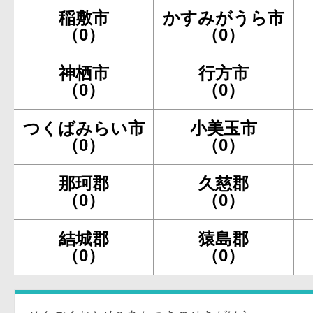
稲敷市
かすみがうら市
（0）
（0）
神栖市
行方市
（0）
（0）
つくばみらい市
小美玉市
（0）
（0）
那珂郡
久慈郡
（0）
（0）
結城郡
猿島郡
（0）
（0）