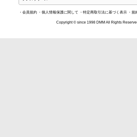
・会員規約
・個人情報保護に関して
・特定商取引法に基づく表示
・規
Copyright © since 1998 DMM All Rights Reserve