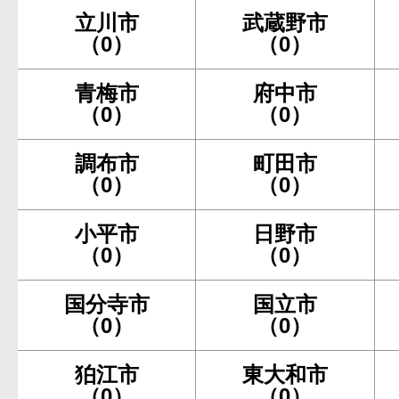
立川市
武蔵野市
（0）
（0）
青梅市
府中市
（0）
（0）
調布市
町田市
（0）
（0）
小平市
日野市
（0）
（0）
国分寺市
国立市
（0）
（0）
狛江市
東大和市
（0）
（0）