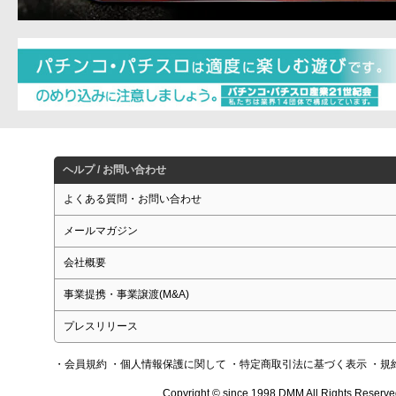
ヘルプ / お問い合わせ
よくある質問・お問い合わせ
メールマガジン
会社概要
事業提携・事業譲渡(M&A)
プレスリリース
・会員規約
・個人情報保護に関して
・特定商取引法に基づく表示
・規
Copyright © since 1998 DMM All Rights Reserve