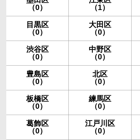
（0）
（1）
目黒区
大田区
（0）
（0）
渋谷区
中野区
（0）
（0）
豊島区
北区
（0）
（0）
板橋区
練馬区
（0）
（0）
葛飾区
江戸川区
（0）
（0）