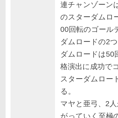
連チャンゾーンは
のスターダムロー
00回転のゴール
ダムロードの2
ダムロードは50
格演出に成功で
スターダムロー
る。
マヤと亜弓、2
がっていく至極