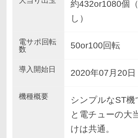
大当り出玉
約432or1080
し）
電サポ回転
50or100回転
数
導入開始日
2020年07月20
機種概要
シンプルなST機
と電チューの大
けは共通。