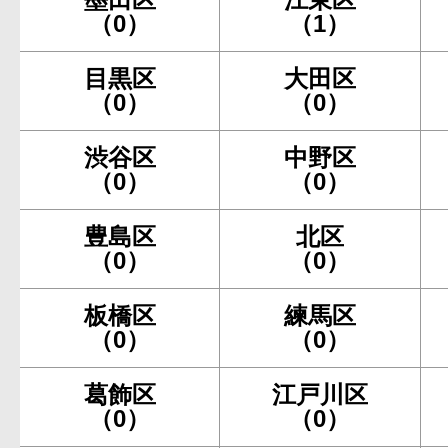
（0）
（1）
目黒区
大田区
（0）
（0）
渋谷区
中野区
（0）
（0）
豊島区
北区
（0）
（0）
板橋区
練馬区
（0）
（0）
葛飾区
江戸川区
（0）
（0）