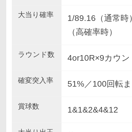
大当り確率
1/89.16（通常時）
（高確率時）
ラウンド数
4or10R×9カウ
確変突入率
51%／100回転
賞球数
1&1&2&4&12