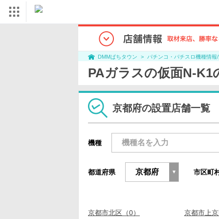
パチンコ・パチスロ機種情報
DMMぱちタウン
PAガラスの仮面N-K
京都府の設置店舗一覧
機種
都道府県
市区町
京都市北区（0）
京都市上京