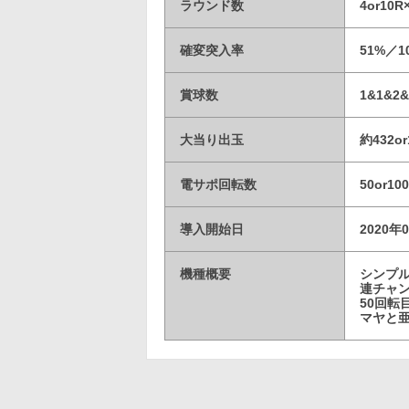
ラウンド数
4or10
確変突入率
51%／
賞球数
1&1&2&
大当り出玉
約432o
電サポ回転数
50or1
導入開始日
2020年
機種概要
シンプ
連チャン
50回
マヤと