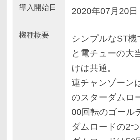
導入開始日
2020年07月20
機種概要
シンプルなST機
と電チューの大
けは共通。
連チャンゾーンは
のスターダムロー
00回転のゴール
ダムロードの2