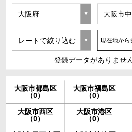
現在地から
登録データがありませ
大阪市都島区
大阪市福島区
（0）
（0）
大阪市西区
大阪市港区
（0）
（0）