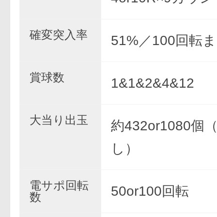
確変突入率
51%／100回転
賞球数
1&1&2&4&12
大当り出玉
約432or1080
し）
電サポ回転
50or100回転
数