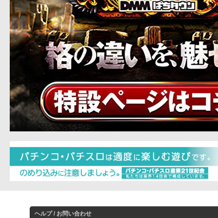
ヘルプ / お問い合わせ