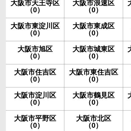
大阪市天王寺区
大阪市浪速区
（0）
（0）
大阪市東淀川区
大阪市東成区
（0）
（0）
大阪市旭区
大阪市城東区
（0）
（0）
大阪市住吉区
大阪市東住吉区
（0）
（0）
大阪市淀川区
大阪市鶴見区
（0）
（0）
大阪市平野区
大阪市北区
（0）
（0）