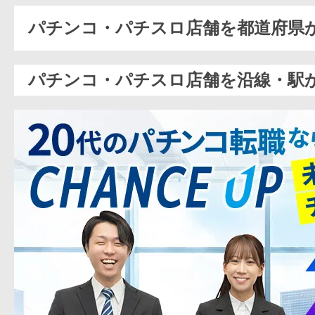
パチンコ・パチスロ店舗を都道府県
パチンコ・パチスロ店舗を沿線・駅