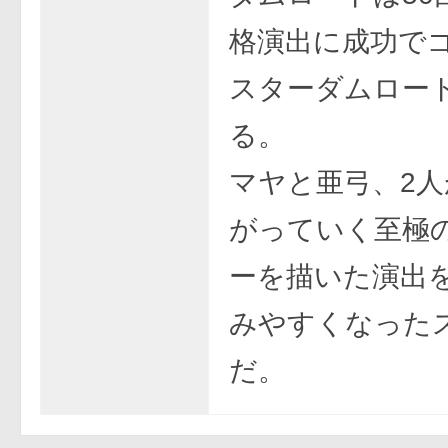
格演出に成功で
スターダムロー
る。
マヤと亜弓、2
がっていく至極
ーを描いた演出
みやすくなった
だ。