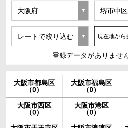
現在地から
登録データがありませ
大阪市都島区
大阪市福島区
（0）
（0）
大阪市西区
大阪市港区
（0）
（0）
大阪市天王寺区
大阪市浪速区