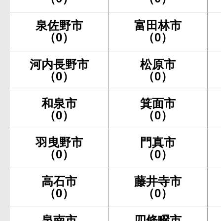
泉佐野市
富田林市
（0）
（0）
河内長野市
松原市
（0）
（0）
和泉市
箕面市
（0）
（0）
羽曳野市
門真市
（0）
（0）
高石市
藤井寺市
（0）
（0）
泉南市
四條畷市