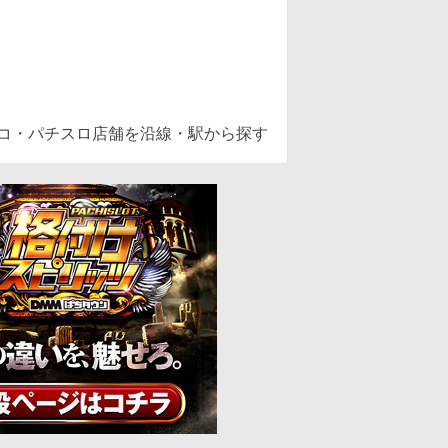
ンコ・パチスロ店舗を沿線・駅から探す