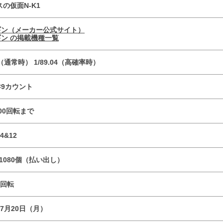
スの仮面N-K1
ギン（メーカー公式サイト）
ン の掲載機種一覧
16（通常時） 1/89.04（高確率時）
R×9カウント
100回転まで
4&12
r1080個（払い出し）
00回転
07月20日（月）