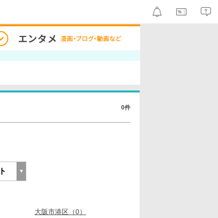
0件
大阪市港区（0）