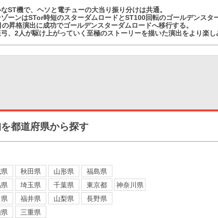
ルなST機で、ヘソと電チューの大当り振り分けは共通。
ゾーンはSTor時短のスターダムロードとST100回転のゴールデンス
転目の昇格演出に成功でゴールデンスターダムロードへ移行する。
亜弓、2人が駆け上がっていく至極のストーリーを描いた演出をより楽し
舗を都道府県から探す
城県
秋田県
山形県
福島県
馬県
埼玉県
千葉県
東京都
神奈川県
川県
福井県
山梨県
長野県
知県
三重県