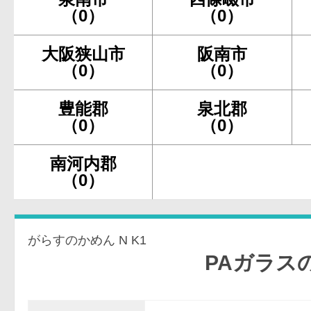
（0）
（0）
大阪狭山市
阪南市
（0）
（0）
豊能郡
泉北郡
（0）
（0）
南河内郡
（0）
がらすのかめん N K1
PAガラスの仮面N