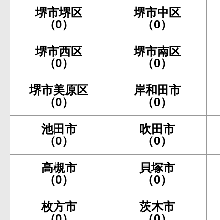
堺市堺区
堺市中区
（0）
（0）
堺市西区
堺市南区
（0）
（0）
堺市美原区
岸和田市
（0）
（0）
池田市
吹田市
（0）
（0）
高槻市
貝塚市
（0）
（0）
枚方市
茨木市
（0）
（0）