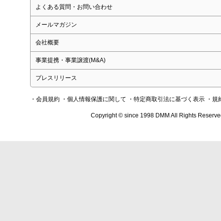
よくある質問・お問い合わせ
メールマガジン
会社概要
事業提携・事業譲渡(M&A)
プレスリリース
・会員規約
・個人情報保護に関して
・特定商取引法に基づく表示
・規
Copyright © since 1998 DMM All Rights Reserve