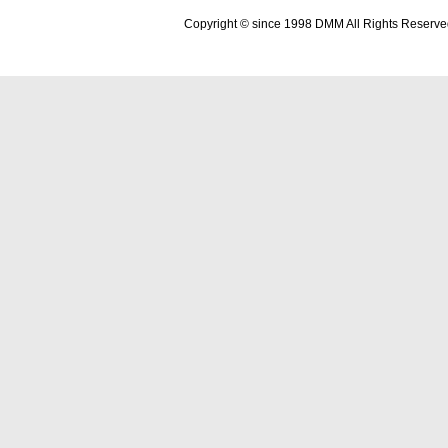
Copyright © since 1998 DMM All Rights Reserve