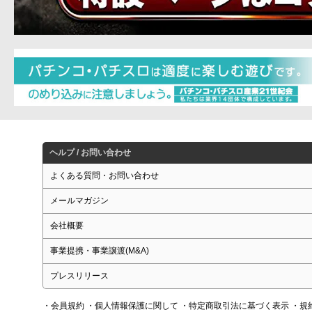
ヘルプ / お問い合わせ
よくある質問・お問い合わせ
メールマガジン
会社概要
事業提携・事業譲渡(M&A)
プレスリリース
・会員規約
・個人情報保護に関して
・特定商取引法に基づく表示
・規