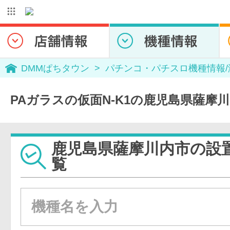
DMMぱちタウン
パチンコ・パチスロ機種情報
PAガラスの仮面N-K1の鹿児島県薩摩
鹿児島県薩摩川内市の設
覧