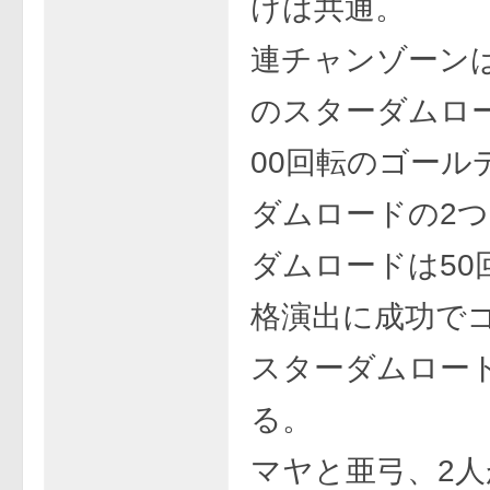
けは共通。
連チャンゾーンは
のスターダムロー
00回転のゴール
ダムロードの2
ダムロードは50
格演出に成功で
スターダムロー
る。
マヤと亜弓、2