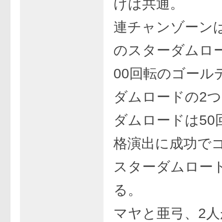
けは共通。
連チャンゾーンは
のスターダムロー
00回転のゴール
ダムロードの2
ダムロードは50
格演出に成功で
スターダムロー
る。
マヤと亜弓、2