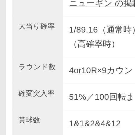
ニューギン の掲
大当り確率
1/89.16（通常時）
（高確率時）
ラウンド数
4or10R×9カウ
確変突入率
51%／100回転
賞球数
1&1&2&4&12