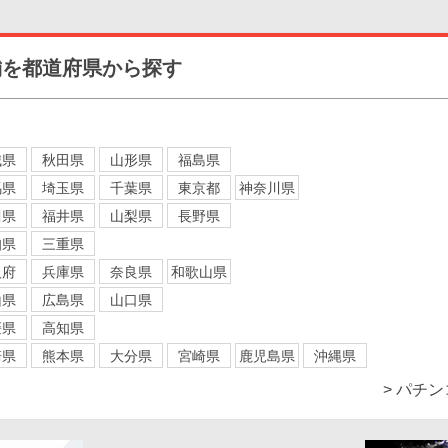
舗を都道府県から探す
城県
秋田県
山形県
福島県
馬県
埼玉県
千葉県
東京都
神奈川県
川県
福井県
山梨県
長野県
知県
三重県
阪府
兵庫県
奈良県
和歌山県
山県
広島県
山口県
媛県
高知県
崎県
熊本県
大分県
宮崎県
鹿児島県
沖縄県
> パチ