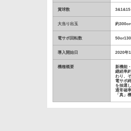
賞球数
3&1&15
大当り出玉
約300o
電サポ回転数
50or1
導入開始日
2020年
機種概要
新機能
継続率約
わり、
電サポ終
を抽選し
通常確率
「真」