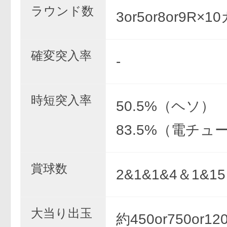
ラウンド数
3or5or8or9R×
確変突入率
-
時短突入率
50.5%（ヘソ）
83.5%（電チュ
賞球数
2&1&1&4＆1&15
大当り出玉
約450or750or120