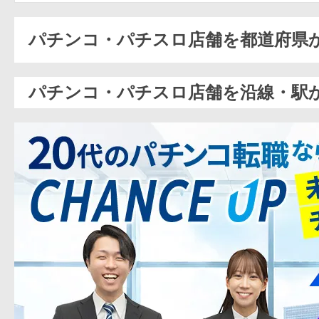
パチンコ・パチスロ店舗を都道府県
パチンコ・パチスロ店舗を沿線・駅