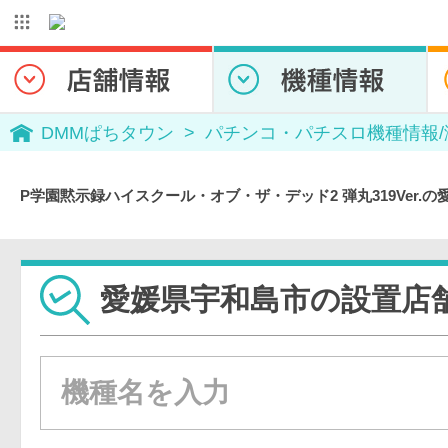
DMMぱちタウン
パチンコ・パチスロ機種情報
P学園黙示録ハイスクール・オブ・ザ・デッド2 弾丸319Ver.
愛媛県宇和島市の設置店