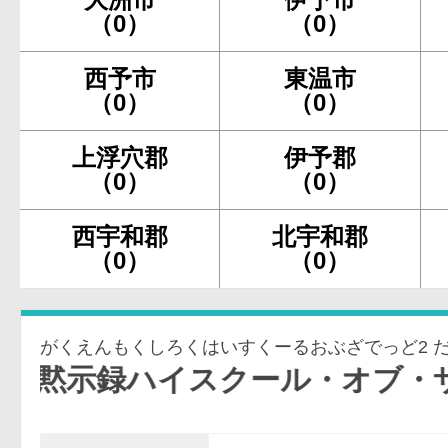
（0）
（0）
西予市
東温市
（0）
（0）
上浮穴郡
伊予郡
（0）
（0）
西宇和郡
北宇和郡
（0）
（0）
録ハイスクール・オブ・ザ・デッド2 