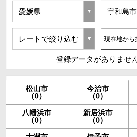
現在地から
登録データがありませ
松山市
今治市
（0）
（0）
八幡浜市
新居浜市
（0）
（0）
大洲市
伊予市