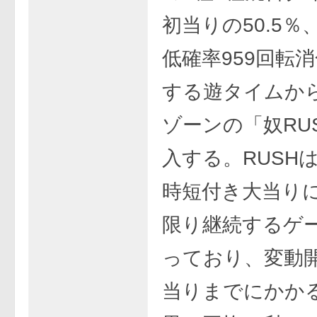
初当りの50.5
低確率959回転
する遊タイムか
ゾーンの「奴RU
入する。RUSHは
時短付き大当り
限り継続するゲ
っており、変動
当りまでにかか