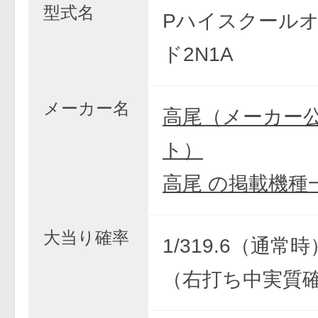
型式名
Pハイスクール
ド2N1A
メーカー名
高尾（メーカー
ト）
高尾 の掲載機種
大当り確率
1/319.6（通常時）
（右打ち中実質