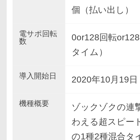
個（払い出し）
電サポ回転
0or128回転or1
数
タイム）
導入開始日
2020年10月19
機種概要
ゾックゾクの連
わえる超スピー
の1種2種混合タ