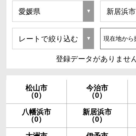
現在地から
登録データがありませ
松山市
今治市
（0）
（0）
八幡浜市
新居浜市
（0）
（0）
大洲市
伊予市