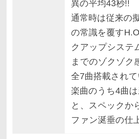
異の平均43秒!!
通常時は従来の
の常識を覆すH.O.
クアップシステ
までのゾクゾク
全7曲搭載され
楽曲のうち4曲は
と、スペックか
ファン涎垂の仕