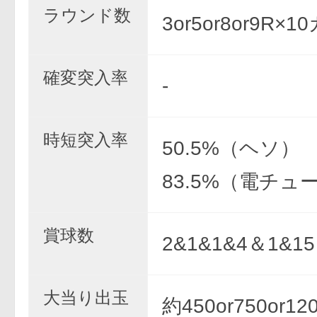
ラウンド数
3or5or8or9R×
確変突入率
-
時短突入率
50.5%（ヘソ）
83.5%（電チュ
賞球数
2&1&1&4＆1&15
大当り出玉
約450or750or120