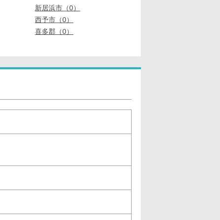
新居浜市（0）
西予市（0）
喜多郡（0）