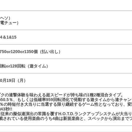
（ヘソ）
%（電チュー）
&4＆1&15
r750or1200or1350個（払い出し）
8回転or128回転（遊タイム）
10月19日（月）
ゾクの連撃体験を味わえる超スピードが持ち味の1種2種混合タイプ。
50.5％、もしくは低確率959回転消化で発動する遊タイムから連チャン
.5％の時短付き大当りに当選する限り継続するゲーム性となっており、
3秒!!
従来の擬似連演出の常識を覆すH.O.T.D.ランクアップシステムが大
搭載されている使用楽曲のうち4曲は新規楽曲と、スペックから演出まで