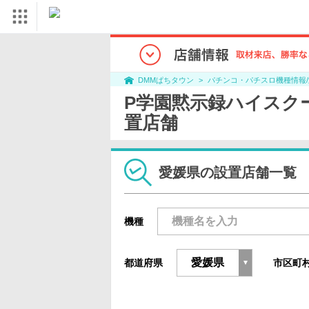
パチンコ・パチスロ機種情報
DMMぱちタウン
P学園黙示録ハイスクー
置店舗
愛媛県の設置店舗一覧
機種
都道府県
市区町