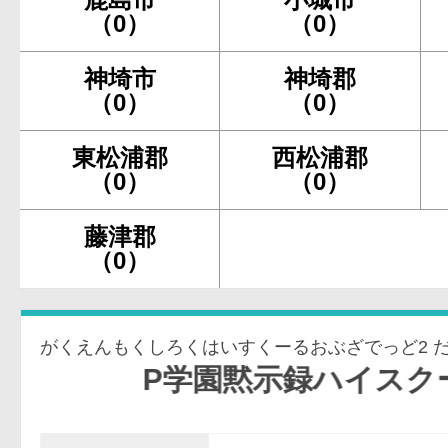
（0）
（0）
神埼市
神埼郡
（0）
（0）
東松浦郡
西松浦郡
（0）
（0）
藤津郡
（0）
P学園黙示録ハイスクール・オブ・ザ