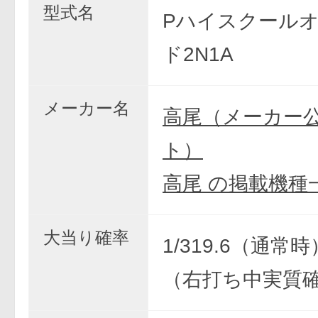
型式名
Pハイスクール
ド2N1A
メーカー名
高尾（メーカー
ト）
高尾 の掲載機種
大当り確率
1/319.6（通常時）
（右打ち中実質