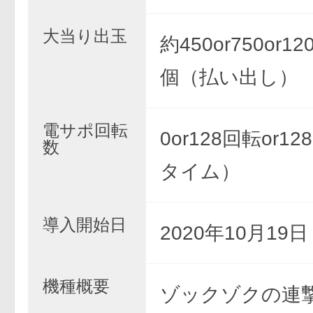
大当り出玉
約450or750or120
個（払い出し）
電サポ回転
0or128回転or1
数
タイム）
導入開始日
2020年10月19
機種概要
ゾックゾクの連