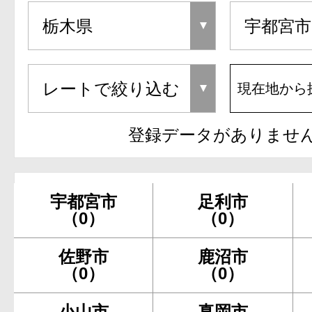
現在地から
登録データがありませ
宇都宮市
足利市
（0）
（0）
佐野市
鹿沼市
（0）
（0）
小山市
真岡市