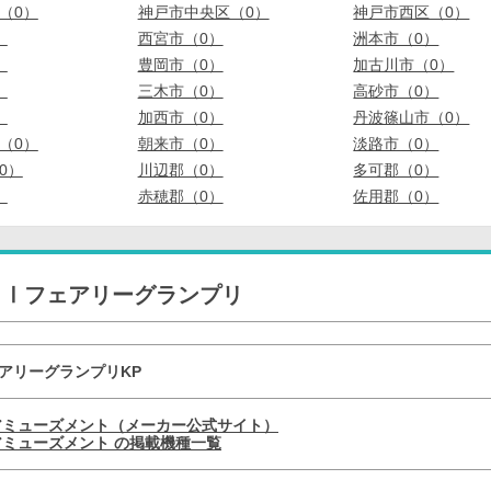
（0）
神戸市中央区（0）
神戸市西区（0）
）
西宮市（0）
洲本市（0）
）
豊岡市（0）
加古川市（0）
）
三木市（0）
高砂市（0）
）
加西市（0）
丹波篠山市（0）
（0）
朝来市（0）
淡路市（0）
0）
川辺郡（0）
多可郡（0）
）
赤穂郡（0）
佐用郡（0）
ＧⅠフェアリーグランプリ
ェアリーグランプリKP
アミューズメント（メーカー公式サイト）
ミューズメント の掲載機種一覧