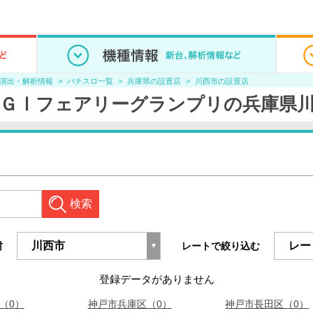
/演出・解析情報
パチスロ一覧
兵庫県の設置店
川西市の設置店
ＧⅠフェアリーグランプリの兵庫県
検索
村
レートで絞り込む
登録データがありません
（0）
神戸市兵庫区（0）
神戸市長田区（0）