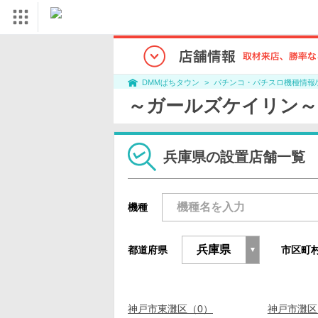
パチンコ・パチスロ機種情報
DMMぱちタウン
～ガールズケイリン～
兵庫県の設置店舗一覧
機種
都道府県
市区町
神戸市東灘区（0）
神戸市灘区