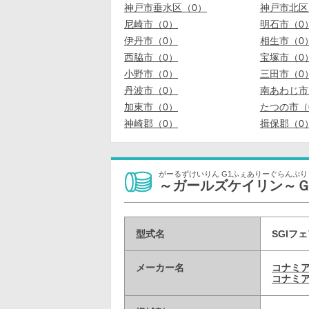
神戸市垂水区（0）
神戸市北区
尼崎市（0）
明石市（0
伊丹市（0）
相生市（0
西脇市（0）
宝塚市（0
小野市（0）
三田市（0
丹波市（0）
南あわじ市
加東市（0）
たつの市（
神崎郡（0）
揖保郡（0
がーるずけいりん G1ふぇありーぐらんぷり
～ガールズケイリン～
型式名
SGIフ
メーカー名
コナミ
コナミア