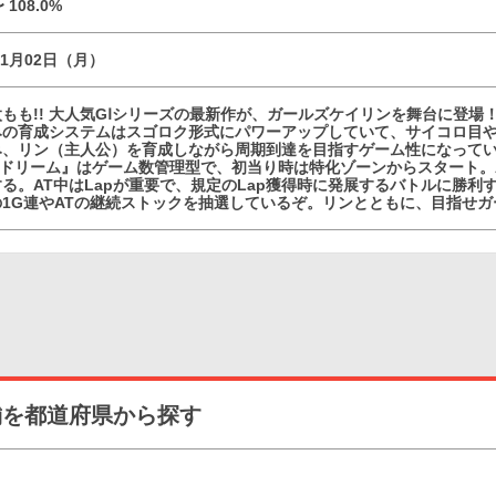
〜 108.0%
11月02日（月）
もも!! 大人気GⅠシリーズの最新作が、ガールズケイリンを舞台に登場
みの育成システムはスゴロク形式にパワーアップしていて、サイコロ目
み、リン（主人公）を育成しながら周期到達を目指すゲーム性になって
GKドリーム』はゲーム数管理型で、初当り時は特化ゾーンからスタート。
る。AT中はLapが重要で、規定のLap獲得時に発展するバトルに勝
1G連やATの継続ストックを抽選しているぞ。リンとともに、目指せガ
舗を都道府県から探す