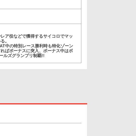
！
やレア役などで獲得するサイコロでマッ
いる。
AT中の特別レース勝利時も特化ゾーン
利すればボーナスに突入、ボーナス中はボ
ールズグランプリ制覇!!