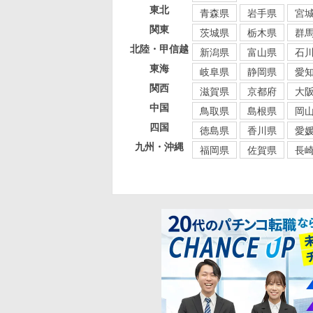
東北
青森県
岩手県
宮
関東
茨城県
栃木県
群
北陸・甲信越
新潟県
富山県
石
東海
岐阜県
静岡県
愛
関西
滋賀県
京都府
大
中国
鳥取県
島根県
岡
四国
徳島県
香川県
愛
九州・沖縄
福岡県
佐賀県
長