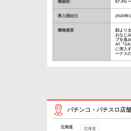
機械割
97.4% 
導入開始日
2020年
機種概要
顔より太
おなじ
プを進
AT『
に突入す
ーナスの
パチンコ・パチスロ店
北海道
北海道