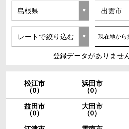
現在地から
登録データがありませ
松江市
浜田市
（0）
（0）
益田市
大田市
（0）
（0）
江津市
雲南市