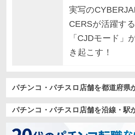
実写のCYBERJAP
CERSが活躍す
「CJDモード」
き起こす！
パチンコ・パチスロ店舗を都道府県
パチンコ・パチスロ店舗を沿線・駅