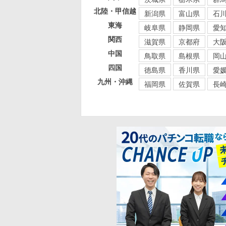
北陸・甲信越
新潟県
富山県
石
東海
岐阜県
静岡県
愛
関西
滋賀県
京都府
大
中国
鳥取県
島根県
岡
四国
徳島県
香川県
愛
九州・沖縄
福岡県
佐賀県
長