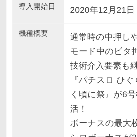
導入開始日
2020年12月21
機種概要
通常時の中押し
モード中のビタ
技術介入要素も
『パチスロ ひぐ
く頃に祭』が6号
活！
ボーナスの最大