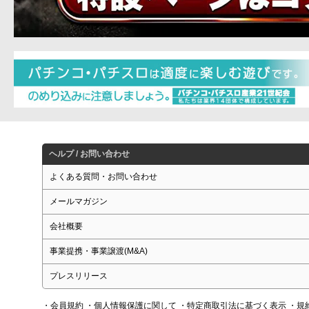
ヘルプ / お問い合わせ
よくある質問・お問い合わせ
メールマガジン
会社概要
事業提携・事業譲渡(M&A)
プレスリリース
・会員規約
・個人情報保護に関して
・特定商取引法に基づく表示
・規