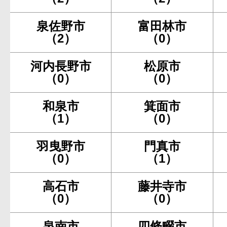
泉佐野市
富田林市
（2）
（0）
河内長野市
松原市
（0）
（0）
和泉市
箕面市
（1）
（0）
羽曳野市
門真市
（0）
（1）
高石市
藤井寺市
（0）
（0）
泉南市
四條畷市