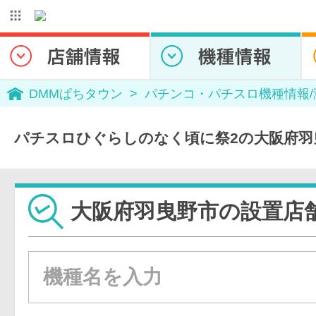
DMMぱちタウン
パチンコ・パチスロ機種情報
パチスロひぐらしのなく頃に祭2の大阪府羽
大阪府羽曳野市の設置店