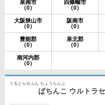
泉南市
四條畷市
（0）
（0）
大阪狭山市
阪南市
（0）
（0）
豊能郡
泉北郡
（0）
（0）
南河内郡
（0）
うるとらせぶん ちょうらんぶ
ぱちんこ ウルトラセブン 超