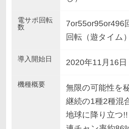
電サポ回転
7or55or95or49
数
回転（遊タイム
導入開始日
2020年11月16
機種概要
無限の可能性を
継続の1種2種混
地球に降り立つ!!
連チャン率約86