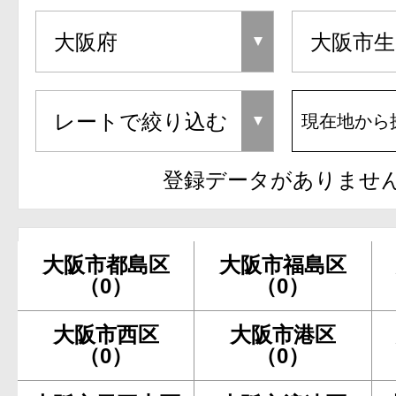
現在地から
登録データがありませ
大阪市都島区
大阪市福島区
（0）
（0）
大阪市西区
大阪市港区
（0）
（0）