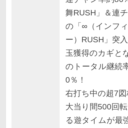
舞RUSH」＆連
の「∞（インフ
ー）RUSH」突
玉獲得のカギと
のトータル継続率
0％！
右打ち中の超7図
大当り間500回
る遊タイムが最強