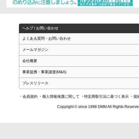
ヘルプ / お問い合わせ
よくある質問・お問い合わせ
メールマガジン
会社概要
事業提携・事業譲渡(M&A)
プレスリリース
・会員規約
・個人情報保護に関して
・特定商取引法に基づく表示
・規
Copyright © since 1998 DMM All Rights Reserve