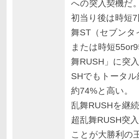
への突入契機だ
初当り後は時短7
舞ST（セブンタ
または時短55or
舞RUSH」に突
SHでもトータル
約74%と高い。
乱舞RUSHを継
超乱舞RUSH突
ことが大勝利の