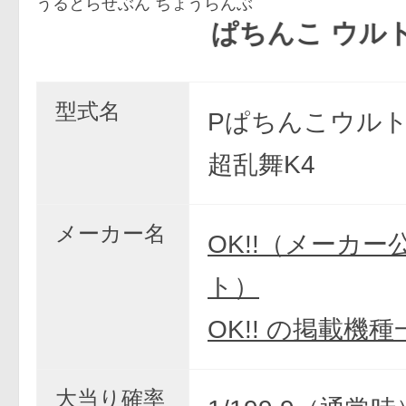
うるとらせぶん ちょうらんぶ
ぱちんこ ウルトラセブ
型式名
Pぱちんこウル
超乱舞K4
メーカー名
OK!!（メーカー
ト）
OK!! の掲載機種
大当り確率