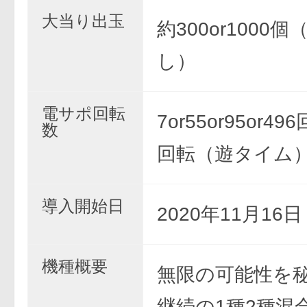
大当り出玉
約300or1000
し）
電サポ回転
7or55or95or49
数
回転（遊タイム
導入開始日
2020年11月16
機種概要
無限の可能性を
継続の1種2種混