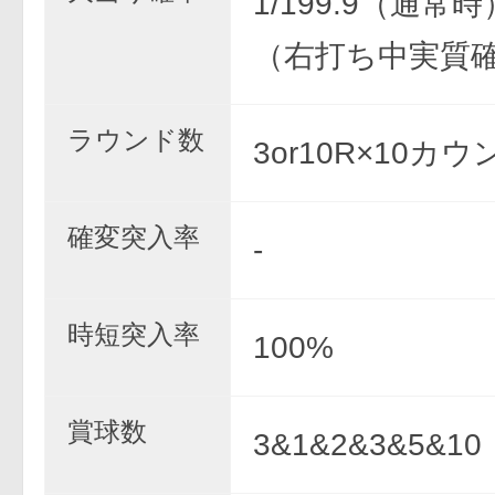
1/199.9（通常時）
（右打ち中実質
ラウンド数
3or10R×10カウ
確変突入率
-
時短突入率
100%
賞球数
3&1&2&3&5&10