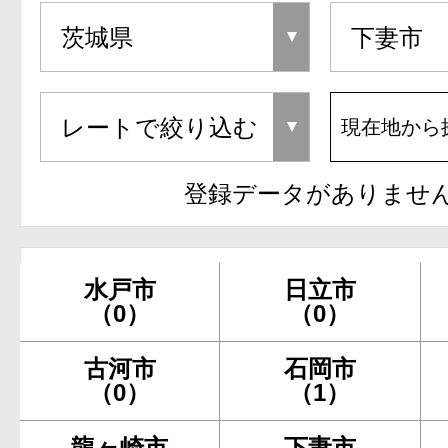
現在地から
登録データがありませ
水戸市
日立市
（0）
（0）
古河市
石岡市
（0）
（1）
龍ヶ崎市
下妻市