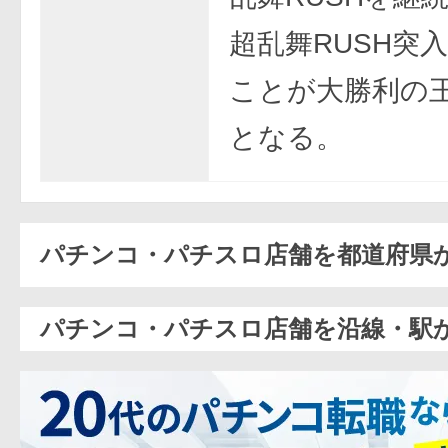
超乱舞RUSH突
ことが大勝利の
となる。
パチンコ・パチスロ店舗を都道府県
パチンコ・パチスロ店舗を沿線・駅