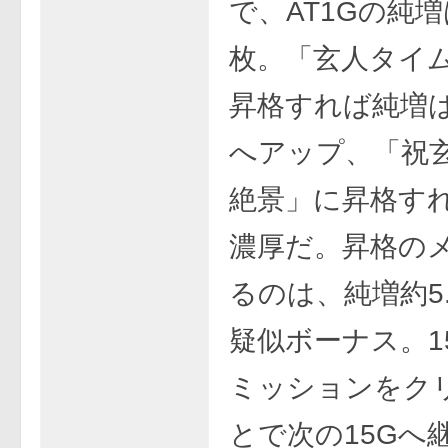
で、AT1Gの純増
枚。「玄人タイ
昇格すれば純増は
へアップ、「祝
絶景」に昇格すれ
濃厚だ。昇格の
るのは、純増約5.
疑似ボーナス。1
ミッションをク
とで次の15Gへ