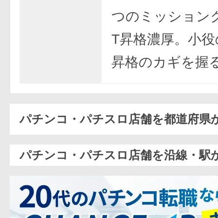
つのミッション
T昇格濃厚。小
昇格のカギを握
パチンコ・パチスロ店舗を都道府県
パチンコ・パチスロ店舗を沿線・駅