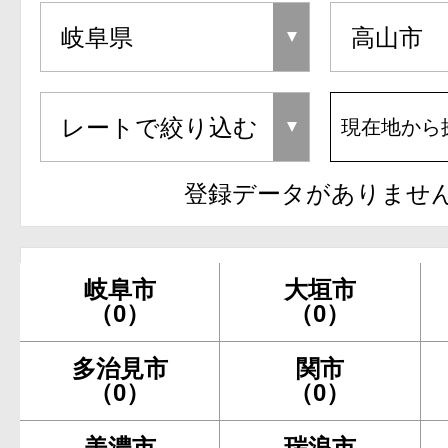
現在地から
登録データがありませ
岐阜市
大垣市
（0）
（0）
多治見市
関市
（0）
（0）
美濃市
瑞浪市