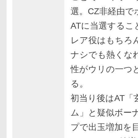
選。CZ非経由で
ATに当選するこ
レア役はもちろ
ナシでも熱くな
性がウリの一つ
る。
初当り後はAT「
ム」と疑似ボー
プで出玉増加を