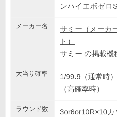
ンハイエボゼロS
メーカー名
サミー（メーカ
ト）
サミー の掲載機
大当り確率
1/99.9（通常時） 
（高確率時）
ラウンド数
3or6or10R×1