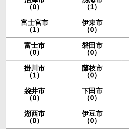
（0）
（1）
富士宮市
伊東市
（1）
（0）
富士市
磐田市
（0）
（0）
掛川市
藤枝市
（1）
（0）
袋井市
下田市
（0）
（0）
湖西市
伊豆市
（0）
（0）