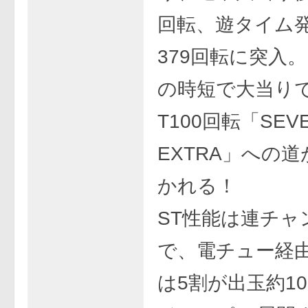
回転、遊タイム
379回転に突入
の時短で大当り
T100回転「SEVE
EXTRA」への
かれる！
ST性能は連チャ
で、電チュー経
は5割が出玉約10