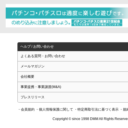
ヘルプ / お問い合わせ
よくある質問・お問い合わせ
メールマガジン
会社概要
事業提携・事業譲渡(M&A)
プレスリリース
・会員規約
・個人情報保護に関して
・特定商取引法に基づく表示
・規
Copyright © since 1998 DMM All Rights Reserve