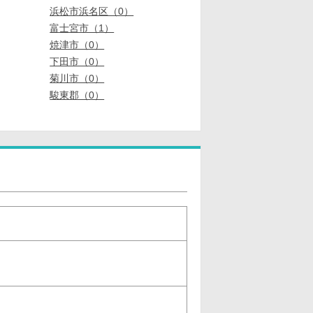
浜松市浜名区（0）
富士宮市（1）
焼津市（0）
下田市（0）
菊川市（0）
駿東郡（0）