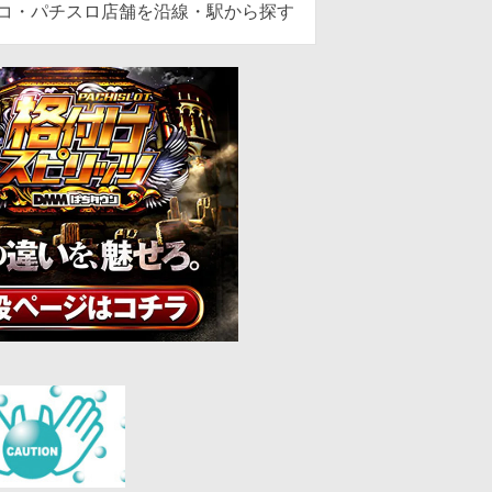
ンコ・パチスロ店舗を沿線・駅から探す