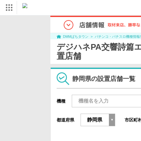
パチンコ・パチスロ機種情報
DMMぱちタウン
デジハネPA交響詩篇エウ
置店舗
静岡県の設置店舗一覧
機種
都道府県
市区町