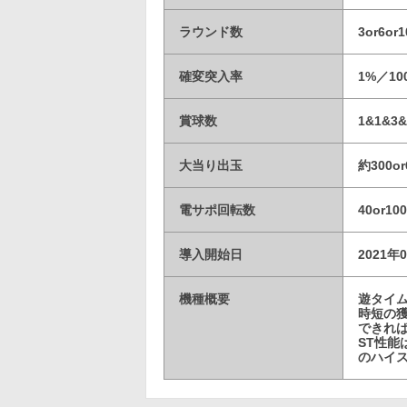
ラウンド数
3or6o
確変突入率
1%／1
賞球数
1&1&3&
大当り出玉
約300o
電サポ回転数
40or1
導入開始日
2021年
機種概要
遊タイム
時短の獲
できれば
ST性能
のハイス