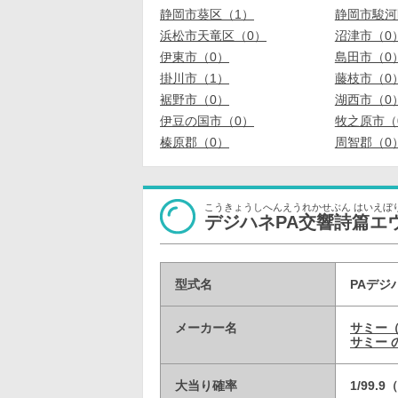
静岡市葵区（1）
静岡市駿河
浜松市天竜区（0）
沼津市（0
伊東市（0）
島田市（0
掛川市（1）
藤枝市（0
裾野市（0）
湖西市（0
伊豆の国市（0）
牧之原市（
榛原郡（0）
周智郡（0
こうきょうしへんえうれかせぶん はいえぼ
デジハネPA交響詩篇エウレカ
型式名
PAデジ
メーカー名
サミー
サミー 
大当り確率
1/99.