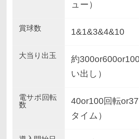
ュー）
賞球数
1&1&3&4&10
大当り出玉
約300or600or1
い出し）
電サポ回転
40or100回転or
数
タイム）