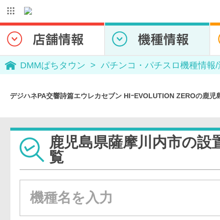
DMMぱちタウン
パチンコ・パチスロ機種情報
デジハネPA交響詩篇エウレカセブン HIｰEVOLUTION ZEROの
鹿児島県薩摩川内市の設
覧