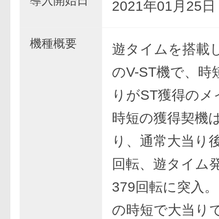
導入開始日
2021年01月25
機種概要
遊タイムを搭載
のV-ST機で、
りがST獲得のメ
時短の獲得契機は
り、通常大当り後
回転、遊タイム
379回転に突入
の時短で大当り