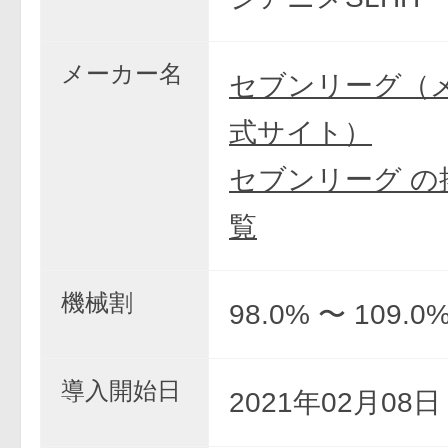
メーカー名
セブンリーグ（
式サイト）
セブンリーグ の
覧
機械割
98.0% 〜 109.0
導入開始日
2021年02月08