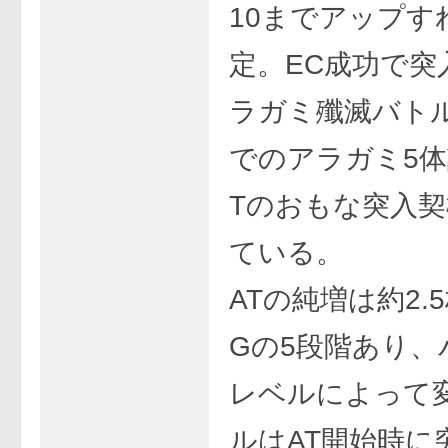
10までアップす
定。EC成功で突
ラガミ殲滅バトル
でのアラガミ5体
Tのおもな突入
ている。
ATの純増は約2.5
Gの5段階あり、
レベルによって
ルはAT開始時に